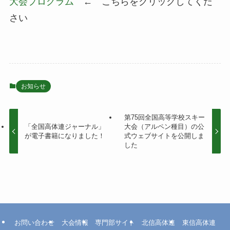
大会プログラム
← こちらをクリックしてくだ
さい
お知らせ
第75回全国高等学校スキー
「全国高体連ジャーナル」
大会（アルペン種目）の公
が電子書籍になりました！
式ウェブサイトを公開しま
した
お問い合わせ
大会情報
専門部サイト
北信高体連
東信高体連