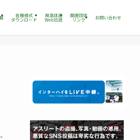
各種様式
県高体連
関連団体
覧
お問い合わせ
ダウンロード
Web日誌
リンク
た。