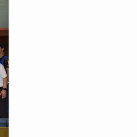
カ
イ
ブ