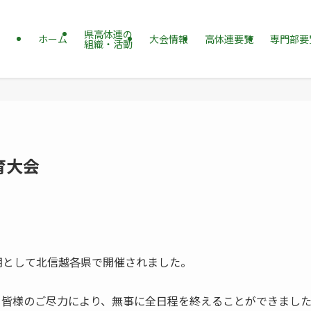
県高体連の
ホーム
大会情報
高体連要覧
専門部要
組織・活動
育大会
期として北信越各県で開催されました。
、皆様のご尽力により、無事に全日程を終えることができまし