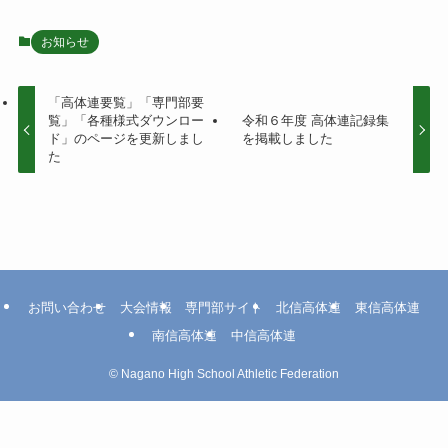
お知らせ
「高体連要覧」「専門部要
覧」「各種様式ダウンロー
令和６年度 高体連記録集
ド」のページを更新しまし
を掲載しました
た
お問い合わせ
大会情報
専門部サイト
北信高体連
東信高体連
南信高体連
中信高体連
©
Nagano High School Athletic Federation