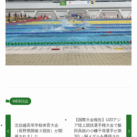
WEB日誌
【国際大会報告】U20アジ
北信越高等学校体育大会
ア陸上競技選手権大会で飯
（長野県開催３競技）が開
田高校の小幡千尋選手が第
催されました
3位・銅メダルを獲得され