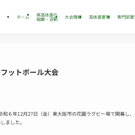
県高体連の
ホーム
大会情報
高体連要覧
専門部要
組織・活動
ーフットボール大会
令和６年12月27日（金）東大阪市の花園ラグビー場で開幕し、
場しました。