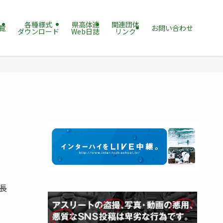
各種様式
県高体連
関連団体
覧
お問い合わせ
ダウンロード
Web日誌
リンク
長