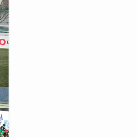
カ
イ
ブ