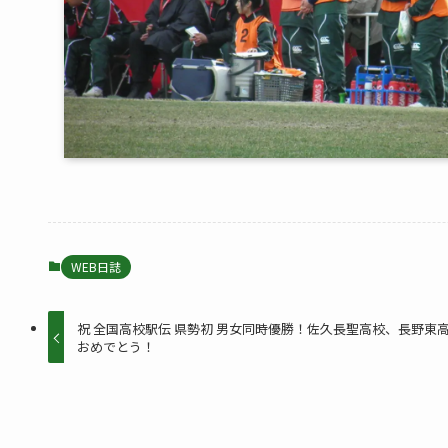
WEB日誌
祝 全国高校駅伝 県勢初 男女同時優勝！佐久長聖高校、長野東
おめでとう！