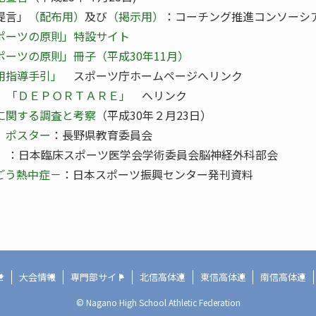
提言」
（配布用）
及び
（掲示用）
：コーチング推進コンソーシ
ポーツの原則」特設サイト
ーツの原則」冊子（平成30年11月）
動用指導手引」
スポーツ庁ホームページへリンク
 「ＤＥＰＯＲＴＡＲＥ」
へリンク
に関する調査と考察
（平成30年２月23日）
」ポスター
：長野県教育委員会
）
：日本臨床スポーツ医学会学術委員会脳神経外科部会
ごう熱中症－
：日本スポーツ振興センター発刊資料
せ
大会情報
専門部サイト
北信高体連
東信高体連
南信高体連
©
Nagano High School Athletic Federation