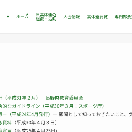
県高体連の
ホーム
大会情報
高体連要覧
専門部要
組織・活動
針（平成31年２月） 長野県教育委員会
合的なガイドライン（平成30年３月：スポーツ庁）
－（平成24年4月発行）
－ 顧問として知っておきたいこと、
る資料
（平成30年４月３日）
絶宣言
（平成25年４月25日)