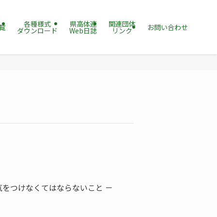
各種様式
県高体連
関連団体
覧
お問い合わせ
ダウンロード
Web日誌
リンク
気をつけなくてはならないこと －